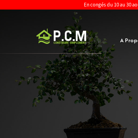
En congés du 10 au 30 ao
A Prop