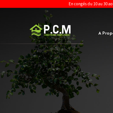
En congés du 10 au 30 ao
A Prop