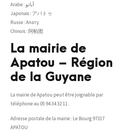
Arabe : أباتو
Japonais : アパトゥ
Russe : Апату
Chinois : 阿帕图
La mairie de
Apatou – Région
de la Guyane
La mairie de Apatou peut être joignable par
téléphone au 05 94 34 32 11 .
Adresse postale de la mairie : Le Bourg 97317
APATOU