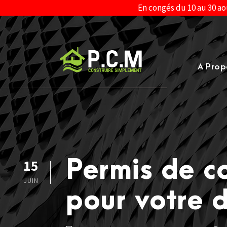
En congés du 10 au 30 ao
A Prop
Permis de co
15
JUIN
pour votre