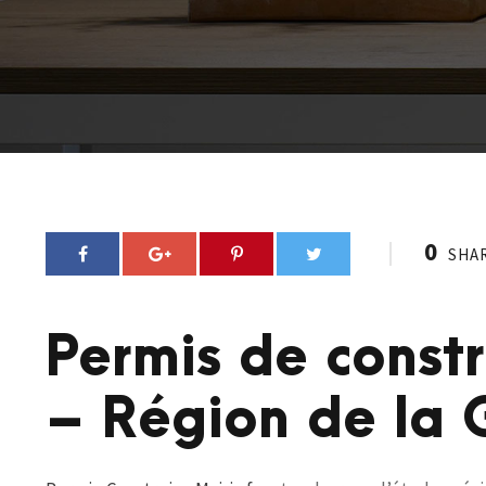
0
SHA
Permis de const
– Région de la