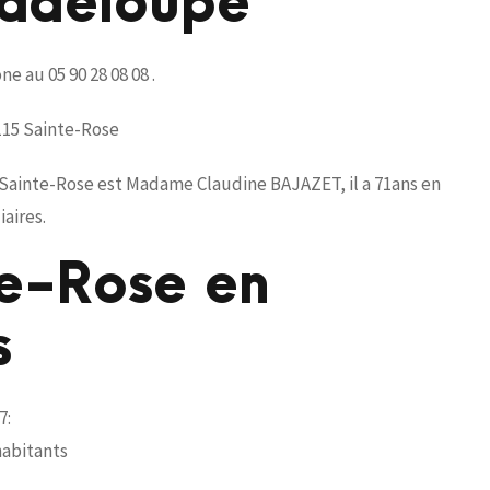
uadeloupe
e au 05 90 28 08 08 .
7115 Sainte-Rose
 Sainte-Rose est Madame Claudine BAJAZET, il a 71ans en
aires.
te-Rose en
s
7:
/habitants