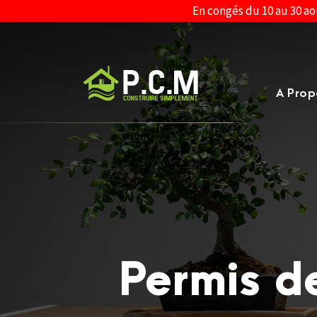
En congés du 10 au 30 ao
A Prop
Permis d