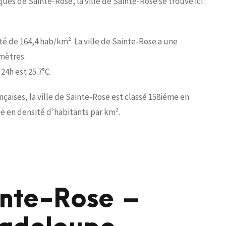
es de Sainte-Rose, la ville de Sainte-Rose se trouve ici :
té de 164,4 hab/km². La ville de Sainte-Rose a une
mètres.
4h est 25.7°C.
ises, la ville de Sainte-Rose est classé 158iéme en
e en densité d’habitants par km².
inte-Rose –