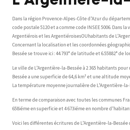
L’Argentière-la
Dans la région Provence-Alpes-Côte d’Azur du départemen
code postale 5120 et a comme code INSEE 5006. Dans la vi
Argentiérois et les ArgentiéroisesOUhabitants de L’Argen
Concernant la localisation et les coordonnées géographiqu
Bessée se trouve ici : 44.793° de latitude et 6.55882° de l
Le ville de L’Argentière-la-Bessée à 2 365 habitants pour 
Bessée a une superficie de 64,6 km² et une altitude moy
La température moyenne journalière de L’Argentière-la-B
En terme de comparaison avec toutes les communes França
658iéme en superficie et 4 673iéme en nombre d’habitant
Voici les différentes écritures de L’Argentière-la-Bessée