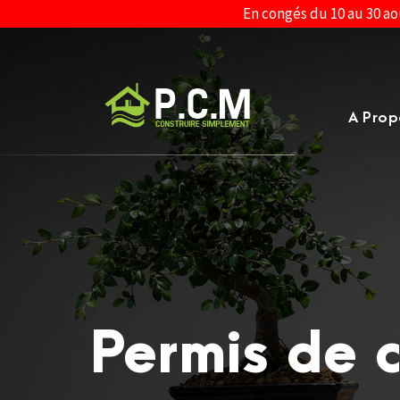
En congés du 10 au 30 ao
A Prop
Permis de c