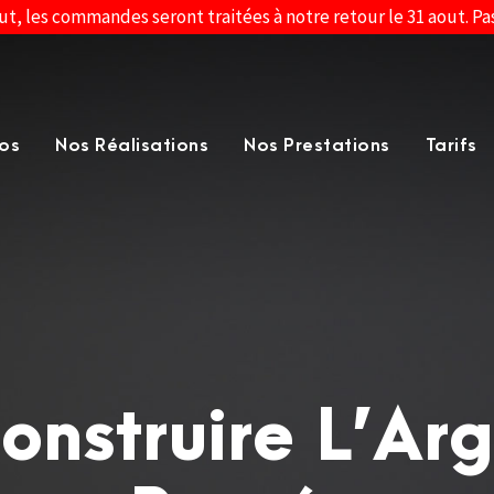
ut, les commandes seront traitées à notre retour le 31 aout. P
os
Nos Réalisations
Nos Prestations
Tarifs
onstruire L’Ar