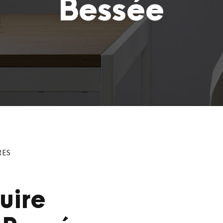
Bessée
RES
uire