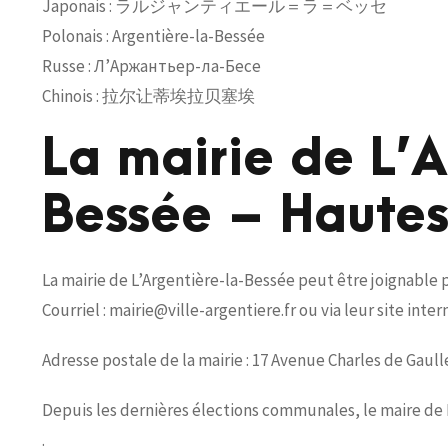
Japonais : ラルジャンティエール＝ラ＝ベッセ
Polonais : Argentière-la-Bessée
Russe : Л’Аржантьер-ла-Бесе
Chinois : 拉尔让蒂埃拉贝塞埃
La mairie de L’
Bessée – Haute
La mairie de L’Argentière-la-Bessée peut être joignable p
Courriel : mairie@ville-argentiere.fr ou via leur site intern
Adresse postale de la mairie : 17 Avenue Charles de Gau
Depuis les dernières élections communales, le maire d
.