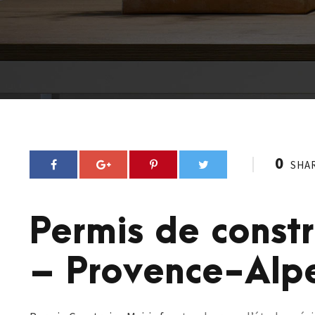
0
SHA
Permis de const
– Provence-Alp