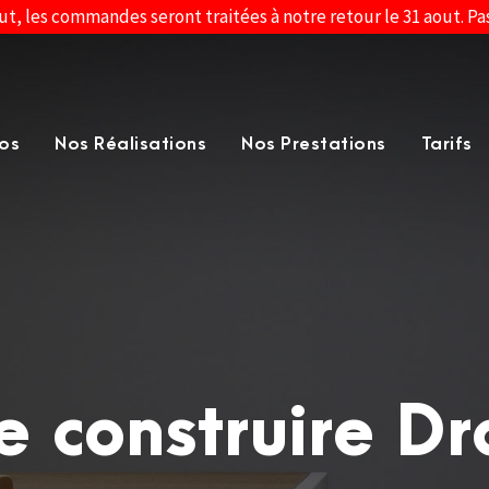
ut, les commandes seront traitées à notre retour le 31 aout. P
os
Nos Réalisations
Nos Prestations
Tarifs
e construire D