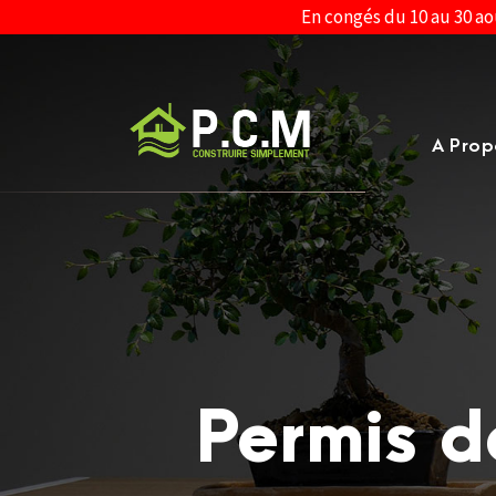
En congés du 10 au 30 ao
A Prop
Permis d