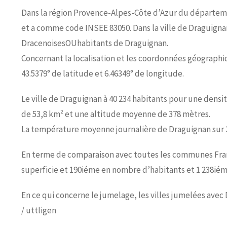
Dans la région Provence-Alpes-Côte d’Azur du départemen
et a comme code INSEE 83050. Dans la ville de Draguignan
DracenoisesOUhabitants de Draguignan.
Concernant la localisation et les coordonnées géographiqu
43.5379° de latitude et 6.46349° de longitude.
Le ville de Draguignan à 40 234 habitants pour une densit
de 53,8 km² et une altitude moyenne de 378 mètres.
La température moyenne journalière de Draguignan sur 2
En terme de comparaison avec toutes les communes Franç
superficie et 190iéme en nombre d’habitants et 1 238iém
En ce qui concerne le jumelage, les villes jumelées avec
/ uttligen