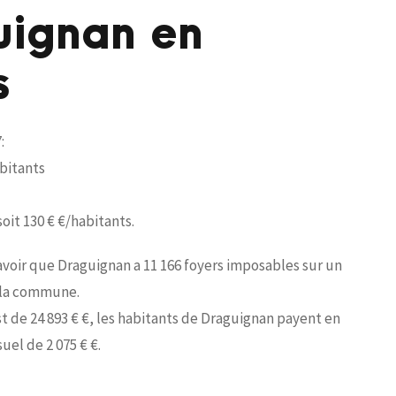
guignan en
s
:
abitants
soit 130 € €/habitants.
savoir que Draguignan a 11 166 foyers imposables sur un
r la commune.
t de 24 893 € €, les habitants de Draguignan payent en
el de 2 075 € €.