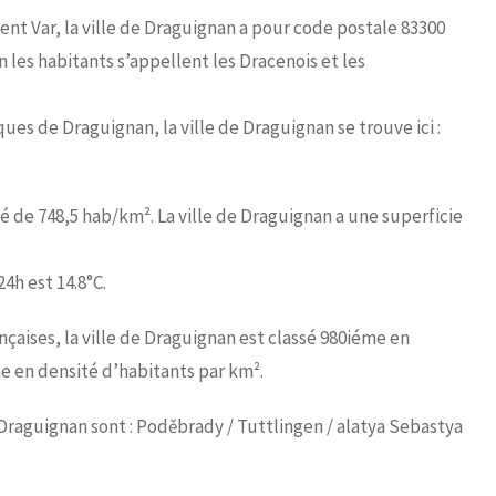
t Var, la ville de Draguignan a pour code postale 83300
 les habitants s’appellent les Dracenois et les
es de Draguignan, la ville de Draguignan se trouve ici :
é de 748,5 hab/km². La ville de Draguignan a une superficie
4h est 14.8°C.
aises, la ville de Draguignan est classé 980iéme en
e en densité d’habitants par km².
 Draguignan sont : Poděbrady / Tuttlingen / alatya Sebastya