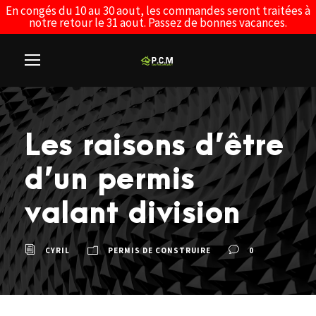
En congés du 10 au 30 aout, les commandes seront traitées à
notre retour le 31 aout. Passez de bonnes vacances.
Les raisons d’être
d’un permis
valant division
CYRIL
PERMIS DE CONSTRUIRE
0