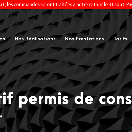
ut, les commandes seront traitées à notre retour le 31 aout. P
os
Nos Réalisations
Nos Prestations
Tarifs
if permis de cons
0