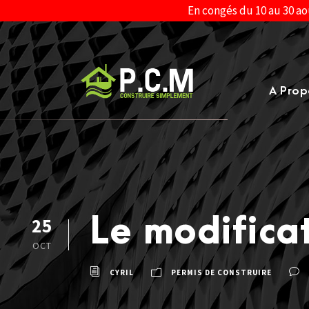
En congés du 10 au 30 ao
A Prop
Le modificat
25
OCT
CYRIL
PERMIS DE CONSTRUIRE