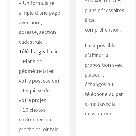
3D avec tous les
– Un formulaire
plans nécessaires
simple d’une page
à sa
avec nom,
compréhension.
adresse, section
cadastrale …
Il est possible
Téléchargeable ici
d’affiner la
– Plans de
proposition avec
géomètre (si en
plusieurs
votre possession)
échanges au
– Esquisse de
téléphone ou par
votre projet
e-mail avec le
– 10 photos
dessinateur.
environnement
proche et lointain