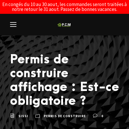
En congés du 10 au 30 aout, les commandes seront traitées à
notre retour le 31 aout. Passez de bonnes vacances.
Permis de
construire
affichage : Est-ce
obligatoire ?
SISSI
PERMIS DE CONSTRUIRE
0