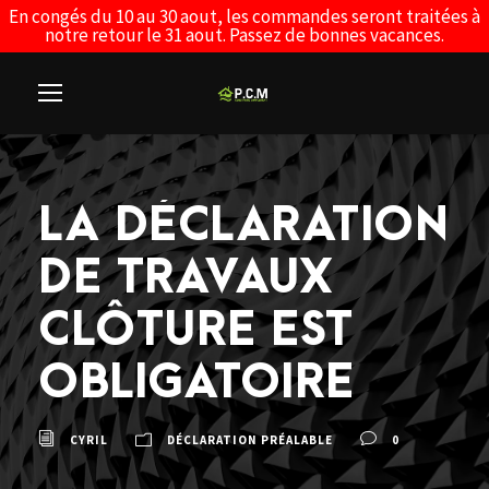
En congés du 10 au 30 aout, les commandes seront traitées à
notre retour le 31 aout. Passez de bonnes vacances.
LA DÉCLARATION
DE TRAVAUX
CLÔTURE EST
OBLIGATOIRE
CYRIL
DÉCLARATION PRÉALABLE
0