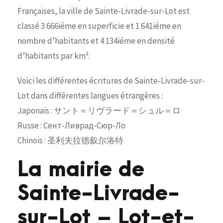
Françaises, la ville de Sainte-Livrade-sur-Lot est
classé 3 666iéme en superficie et 1 641iéme en
nombre d’habitants et 4 134iéme en densité
d’habitants par km².
Voici les différentes écritures de Sainte-Livrade-sur-
Lot dans différentes langues étrangères :
Japonais : サント＝リヴラード＝シュル＝ロ
Russe : Сент-Ливрад-Сюр-Ло
Chinois : 圣利夫拉德叙尔洛特
La mairie de
Sainte-Livrade-
sur-Lot – Lot-et-