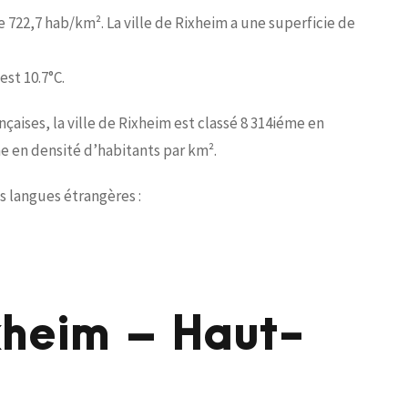
e 722,7 hab/km². La ville de Rixheim a une superficie de
st 10.7°C.
ises, la ville de Rixheim est classé 8 314iéme en
e en densité d’habitants par km².
es langues étrangères :
xheim – Haut-