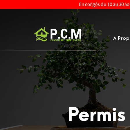
En congés du 10 au 30 ao
A Prop
Permis