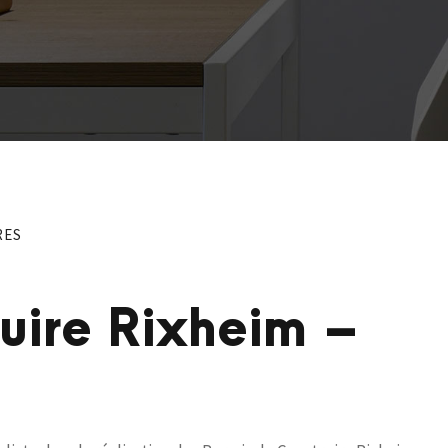
RES
ruire Rixheim –