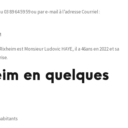
03 89 64 59 59 ou par e-mail à l’adresse Courriel :
M
ixheim est Monsieur Ludovic HAYE, il a 46ans en 2022 et sa
ise.
heim en quelques
/habitants