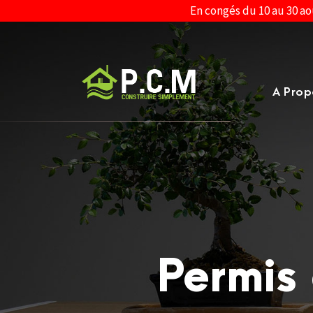
En congés du 10 au 30 ao
A Prop
Permis