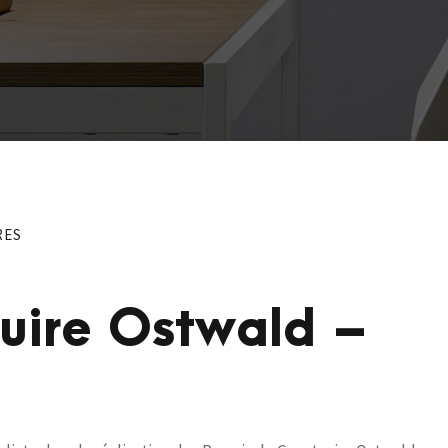
RES
ruire Ostwald –