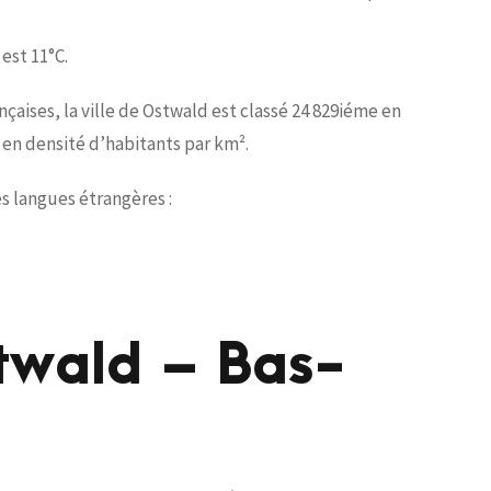
est 11°C.
ises, la ville de Ostwald est classé 24 829iéme en
en densité d’habitants par km².
es langues étrangères :
twald – Bas-