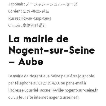
Japonais : ノージャン＝シュル＝セーヌ
Coréen : 노줭-쓔흐-쎈느
Russe : Ножан-Сюр-Сена
Chinois : 塞纳河畔诺让
La mairie de
Nogent-sur-Seine
– Aube
La mairie de Nogent-sur-Seine peut être joignable
par téléphone au 03 25 39 42 00 ou par e-mail à
l’adresse Courriel : accueil@ville-nogent-sur-seine.fr
ou via leur site internet nogentsurseine.fr.