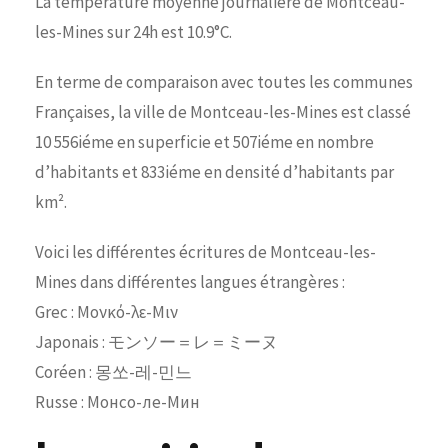
La température moyenne journalière de Montceau-
les-Mines sur 24h est 10.9°C.
En terme de comparaison avec toutes les communes
Françaises, la ville de Montceau-les-Mines est classé
10 556iéme en superficie et 507iéme en nombre
d’habitants et 833iéme en densité d’habitants par
km².
Voici les différentes écritures de Montceau-les-
Mines dans différentes langues étrangères :
Grec : Μονκό-λε-Μιν
Japonais : モンソー＝レ＝ミーヌ
Coréen : 몽쏘-레-민느
Russe : Монсо-ле-Мин