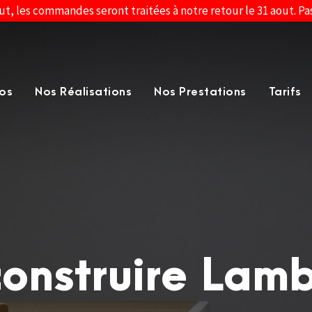
ut, les commandes seront traitées à notre retour le 31 aout. P
os
Nos Réalisations
Nos Prestations
Tarifs
construire Lam