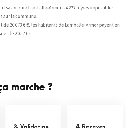
faut savoir que Lamballe-Armor a 4 227 foyers imposables
les sur la commune.
t de 26 673 € €, les habitants de Lamballe-Armor payent en
el de 2 357 € €.
a marche ?
3. Validation
4. Recevez