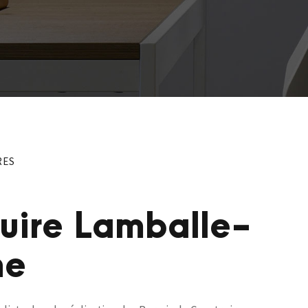
RES
ruire Lamballe-
ne