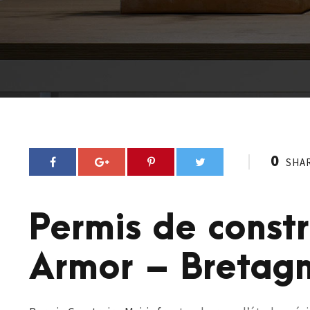
0
SHA
Permis de const
Armor – Bretag