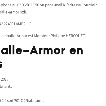
hone au 02 96 50 13 50 ou par e-mail à l’adresse Courriel :
balle-armor.bzh.
0242 22400 LAMBALLE
e Lamballe-Armor est Monsieur Philippe HERCOUËT .
balle-Armor en
s
 2017:
abitants
 € € soit 201 € €/habitants.