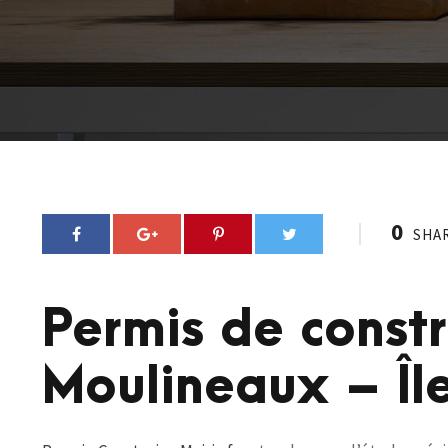
0
SHA
Permis de constr
Moulineaux – Îl