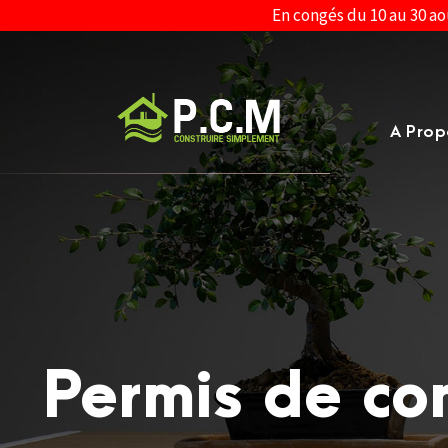
En congés du 10 au 30 ao
A Prop
Permis de co