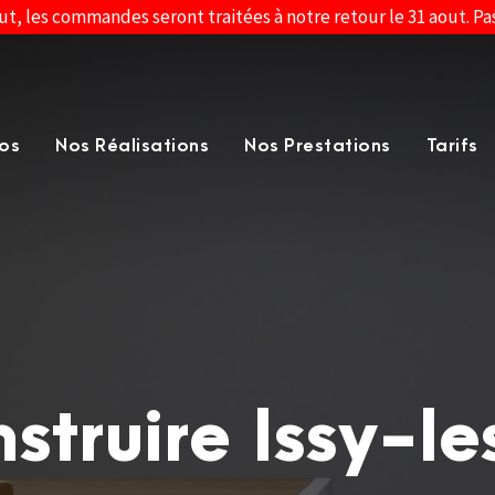
ut, les commandes seront traitées à notre retour le 31 aout. P
os
Nos Réalisations
Nos Prestations
Tarifs
nstruire Issy-l