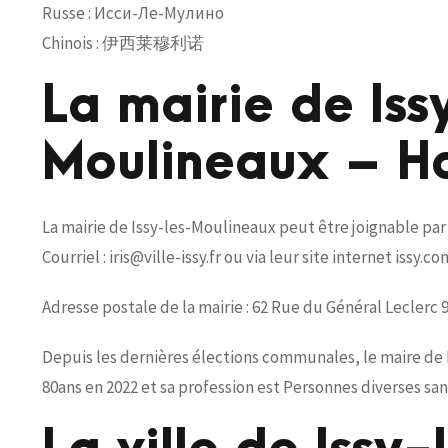
Russe : Исси-Ле-Мулино
Chinois : 伊西莱穆利诺
La mairie de Iss
Moulineaux – H
La mairie de Issy-les-Moulineaux peut être joignable par 
Courriel : iris@ville-issy.fr ou via leur site internet issy.co
Adresse postale de la mairie : 62 Rue du Général Lecle
Depuis les dernières élections communales, le maire de 
80ans en 2022 et sa profession est Personnes diverses sans