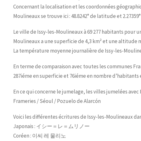
Concernant la localisation et les coordonnées géographiqu
Moulineaux se trouve ici : 48.8242° de latitude et 2.27359
Le ville de Issy-les-Moulineaux à 69 277 habitants pour un
Moulineaux a une superficie de 4,3 km² et une altitude
La température moyenne journalière de Issy-les-Moulinea
En terme de comparaison avec toutes les communes França
287iéme en superficie et 76iéme en nombre d’habitants e
En ce qui concerne le jumelage, les villes jumelées avec 
Frameries / Séoul / Pozuelo de Alarcón
Voici les différentes écritures de Issy-les-Moulineaux da
Japonais : イシー＝レ＝ムリノー
Coréen : 이씨 레 물리노