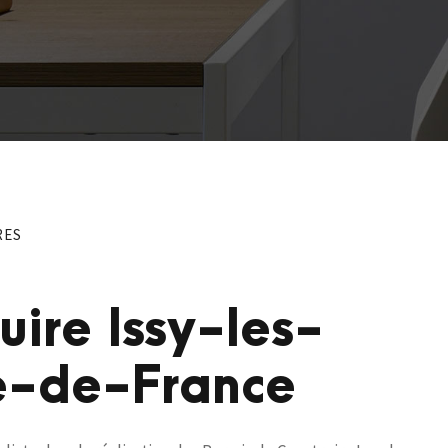
RES
uire Issy-les-
e-de-France