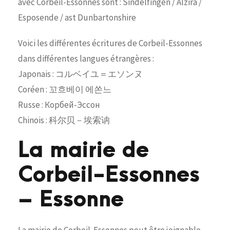
avec Corbeil-Essonnes sont : Sindelfingen / Alzira /
Esposende / ast Dunbartonshire
Voici les différentes écritures de Corbeil-Essonnes
dans différentes langues étrangères :
Japonais : コルベイユ＝エソンヌ
Coréen : 꼬흐베이 에쏜느
Russe : Корбей-Эссон
Chinois : 科尔贝－埃索讷
La mairie de
Corbeil-Essonnes
– Essonne