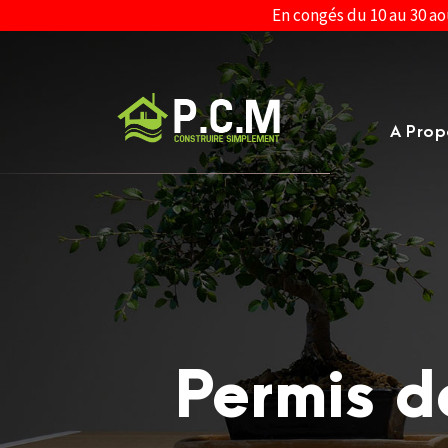
En congés du 10 au 30 ao
A Prop
Permis d