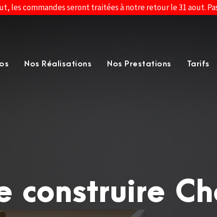
ut, les commandes seront traitées à notre retour le 31 aout. P
os
Nos Réalisations
Nos Prestations
Tarifs
e construire C