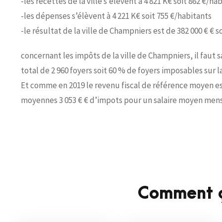
-les recettes de la ville s’élèvent à 4 821 K€ soit 862 €/ha
-les dépenses s’élèvent à 4 221 K€ soit 755 €/habitants
-le résultat de la ville de Champniers est de 382 000 € € so
concernant les impôts de la ville de Champniers, il faut 
total de 2 960 foyers soit 60 % de foyers imposables sur
Et comme en 2019 le revenu fiscal de référence moyen es
moyennes 3 053 € € d’impots pour un salaire moyen mensu
Comment ç