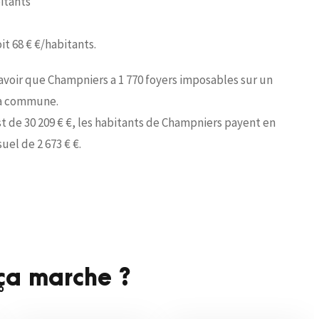
bitants
it 68 € €/habitants.
savoir que Champniers a 1 770 foyers imposables sur un
 la commune.
t de 30 209 € €, les habitants de Champniers payent en
el de 2 673 € €.
a marche ?