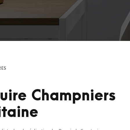
RES
ruire Champniers
taine