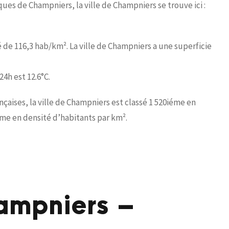
ues de Champniers, la ville de Champniers se trouve ici :
é de 116,3 hab/km². La ville de Champniers a une superficie
4h est 12.6°C.
ises, la ville de Champniers est classé 1 520iéme en
éme en densité d’habitants par km².
ampniers –