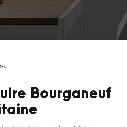
RES
ruire Bourganeuf
taine