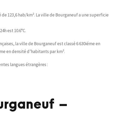
é de 123,6 hab/km². La ville de Bourganeuf a une superficie
4h est 10.6°C.
aises, la ville de Bourganeuf est classé 6 630iéme en
éme en densité d’habitants par km².
entes langues étrangères :
urganeuf –