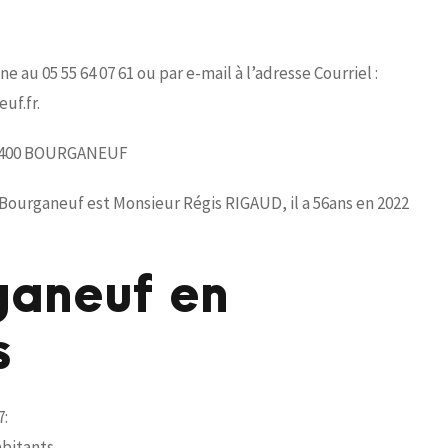
au 05 55 64 07 61 ou par e-mail à l’adresse Courriel :
uf.fr.
e 23400 BOURGANEUF
Bourganeuf est Monsieur Régis RIGAUD, il a 56ans en 2022
rganeuf en
s
7:
habitants