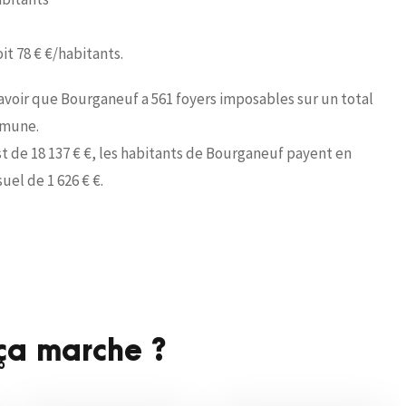
oit 78 € €/habitants.
savoir que Bourganeuf a 561 foyers imposables sur un total
mmune.
t de 18 137 € €, les habitants de Bourganeuf payent en
el de 1 626 € €.
a marche ?