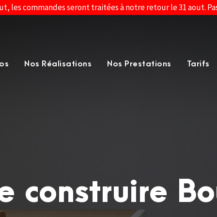
ut, les commandes seront traitées à notre retour le 31 aout. P
os
Nos Réalisations
Nos Prestations
Tarifs
e construire B