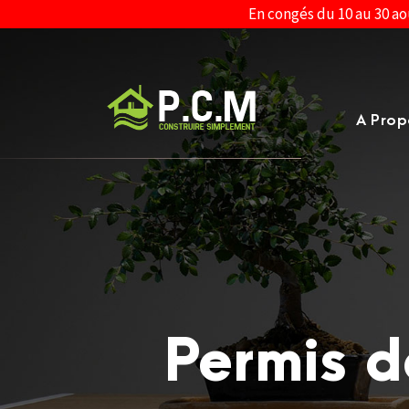
En congés du 10 au 30 ao
A Prop
Permis d