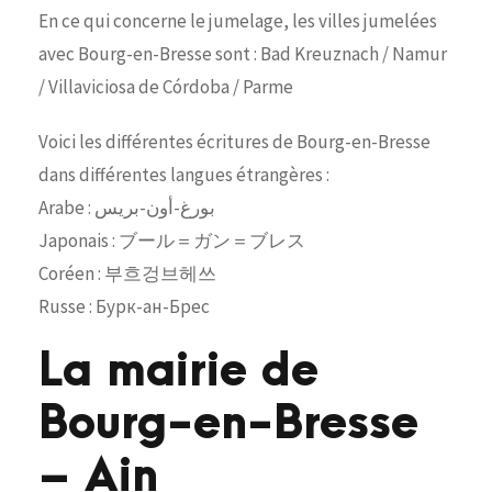
En ce qui concerne le jumelage, les villes jumelées
avec Bourg-en-Bresse sont : Bad Kreuznach / Namur
/ Villaviciosa de Córdoba / Parme
Voici les différentes écritures de Bourg-en-Bresse
dans différentes langues étrangères :
Arabe : بورغ-أون-بريس
Japonais : ブール＝ガン＝ブレス
Coréen : 부흐겅브헤쓰
Russe : Бурк-ан-Брес
La mairie de
Bourg-en-Bresse
– Ain