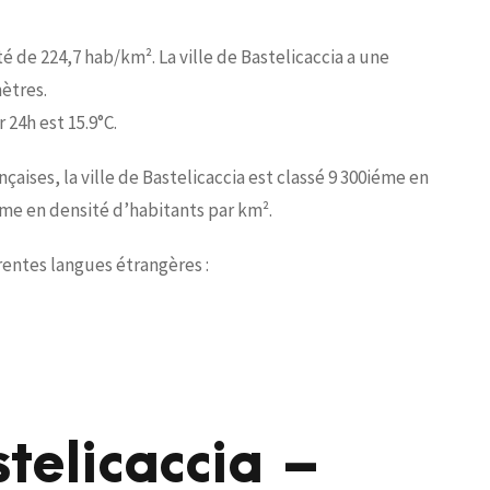
té de 224,7 hab/km². La ville de Bastelicaccia a une
ètres.
24h est 15.9°C.
ises, la ville de Bastelicaccia est classé 9 300iéme en
éme en densité d’habitants par km².
érentes langues étrangères :
telicaccia –