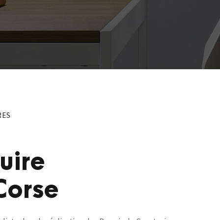
RES
uire
Corse