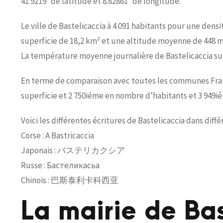
41.9219° de latitude et 8.82861° de longitude.
Le ville de Bastelicaccia à 4 091 habitants pour une densi
superficie de 18,2 km² et une altitude moyenne de 448 m
La température moyenne journalière de Bastelicaccia sur 
En terme de comparaison avec toutes les communes França
superficie et 2 750iéme en nombre d’habitants et 3 949i
Voici les différentes écritures de Bastelicaccia dans diff
Corse : A Bastricaccia
Japonais : バステリカクシア
Russe : Бастеликасьа
Chinois : 巴斯泰利卡科西亚
La mairie de Bas