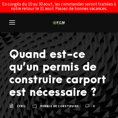
En congés du 10 au 30 aout, les commandes seront traitées à
notre retour le 31 aout. Passez de bonnes vacances.
Quand est-ce
qu’un permis de
construire carport
est nécessaire ?
CYRIL
PERMIS DE CONSTRUIRE
0