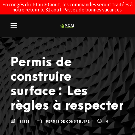
En congés du 10 au 30 aout, les commandes seront traitées à
notre retour le 31 aout. Passez de bonnes vacances.
Permis de
construire
surface : Les
règles à respecter
SISSI
PERMIS DE CONSTRUIRE
0