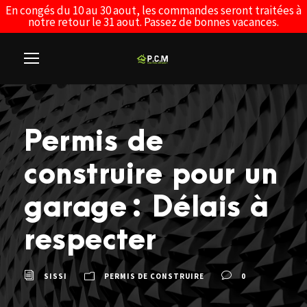
En congés du 10 au 30 aout, les commandes seront traitées à
notre retour le 31 aout. Passez de bonnes vacances.
Permis de
construire pour un
garage : Délais à
respecter
SISSI
PERMIS DE CONSTRUIRE
0