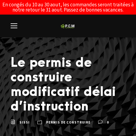
En congés du 10 au 30 aout, les commandes seront traitées à
notre retour le 31 aout. Passez de bonnes vacances.
Le permis de
construire
modificatif délai
d’instruction
SISSI
PERMIS DE CONSTRUIRE
0