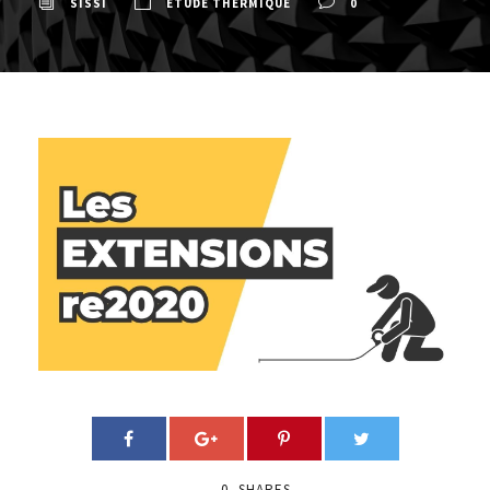
SISSI
ETUDE THERMIQUE
0
0
SHARES