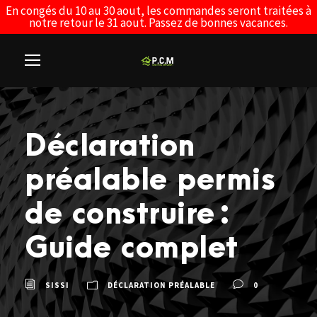
En congés du 10 au 30 aout, les commandes seront traitées à
notre retour le 31 aout. Passez de bonnes vacances.
Déclaration
préalable permis
de construire :
Guide complet
SISSI
DÉCLARATION PRÉALABLE
0