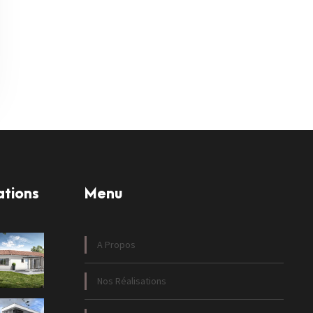
ations
Menu
A Propos
Nos Réalisations