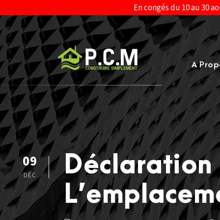
En congés du 10 au 30 ao
A Prop
Déclaration
09
DÉC
L’emplaceme