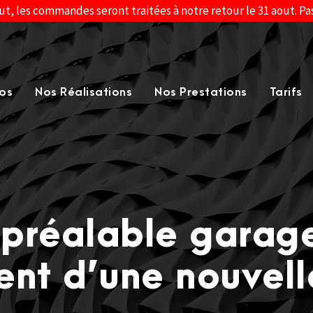
ut, les commandes seront traitées à notre retour le 31 aout. P
os
Nos Réalisations
Nos Prestations
Tarifs
 préalable garage
nt d’une nouvell