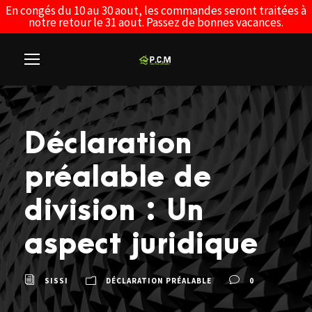
En congés du 10 au 30 aout, les commandes seront traitées à
notre retour le 31 aout. Passez de bonnes vacances.
Déclaration
préalable de
division : Un
aspect juridique
SISSI
DÉCLARATION PRÉALABLE
0